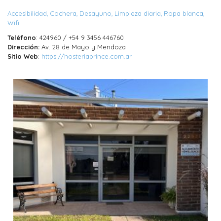
Accesibilidad
Cochera
Desayuno
Limpieza diaria
Ropa blanca
Wifi
Teléfono
: 424960 / +54 9 3456 446760
Dirección:
Av. 28 de Mayo y Mendoza
Sitio Web
:
https://hosteriaprince.com.ar