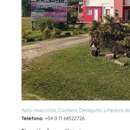
Apto mascotas
Cochera
Desayuno
Limpieza di
Teléfono
: +54 9 11 64522726